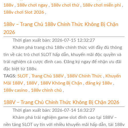
188v
,
188v chơi ngay
,
188v chơi thử
,
188v chơi miễn phí
,
188v chơi Slot 2026
,
188v – Trang Chủ 188v Chính Thức Không Bị Chặn
2026
Thời gian xuất bản: 2026-07-15 12:32:27
Khám phá trang chủ 188v chính thức với đầy đủ thông
tin về các trò chơi SLOT hấp dẫn, khuyến mãi độc quyền và
trải nghiệm cá cược đỉnh cao. Đăng ký ngay để nhận ưu đãi
đặc biệt từ 188v.
TAGS:
SLOT
,
Trang Chủ 188V
,
188V Chính Thức
,
Khuyến
Mãi 188V
,
188V
,
188V Không Bị Chặn
,
đăng ký 188v
,
188v casino
,
188v chính chủ
,
188V – Trang Chủ Chính Thức Không Bị Chặn 2026
Thời gian xuất bản: 2026-07-14 16:32:27
Khám phá trải nghiệm game slot đỉnh cao tại 188V –
nền tảng SLOT uy tín với nhiều khuyến mãi hấp dẫn, tải 188v