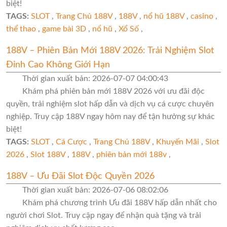
biệt!
TAGS:
SLOT
,
Trang Chủ 188V
,
188V
,
nổ hũ 188V
,
casino
,
thể thao
,
game bài 3D
,
nổ hũ
,
Xổ Số
,
188V – Phiên Bản Mới 188V 2026: Trải Nghiệm Slot
Đỉnh Cao Không Giới Hạn
Thời gian xuất bản: 2026-07-07 04:00:43
Khám phá phiên bản mới 188V 2026 với ưu đãi độc
quyền, trải nghiệm slot hấp dẫn và dịch vụ cá cược chuyên
nghiệp. Truy cập 188V ngay hôm nay để tận hưởng sự khác
biệt!
TAGS:
SLOT
,
Cá Cược
,
Trang Chủ 188V
,
Khuyến Mãi
,
Slot
2026
,
Slot 188V
,
188V
,
phiên bản mới 188v
,
188V – Ưu Đãi Slot Độc Quyền 2026
Thời gian xuất bản: 2026-07-06 08:02:06
Khám phá chương trình Ưu đãi 188V hấp dẫn nhất cho
người chơi Slot. Truy cập ngay để nhận quà tặng và trải