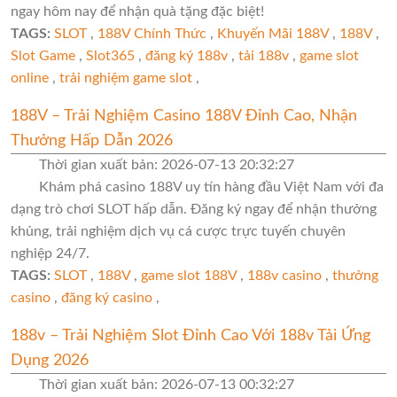
ngay hôm nay để nhận quà tặng đặc biệt!
TAGS:
SLOT
,
188V Chính Thức
,
Khuyến Mãi 188V
,
188V
,
Slot Game
,
Slot365
,
đăng ký 188v
,
tải 188v
,
game slot
online
,
trải nghiệm game slot
,
188V – Trải Nghiệm Casino 188V Đỉnh Cao, Nhận
Thưởng Hấp Dẫn 2026
Thời gian xuất bản: 2026-07-13 20:32:27
Khám phá casino 188V uy tín hàng đầu Việt Nam với đa
dạng trò chơi SLOT hấp dẫn. Đăng ký ngay để nhận thưởng
khủng, trải nghiệm dịch vụ cá cược trực tuyến chuyên
nghiệp 24/7.
TAGS:
SLOT
,
188V
,
game slot 188V
,
188v casino
,
thưởng
casino
,
đăng ký casino
,
188v – Trải Nghiệm Slot Đỉnh Cao Với 188v Tải Ứng
Dụng 2026
Thời gian xuất bản: 2026-07-13 00:32:27