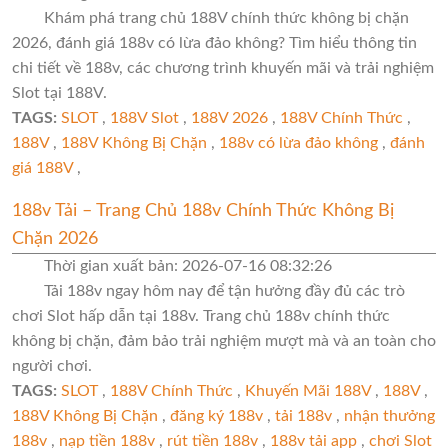
Khám phá trang chủ 188V chính thức không bị chặn
2026, đánh giá 188v có lừa đảo không? Tìm hiểu thông tin
chi tiết về 188v, các chương trình khuyến mãi và trải nghiệm
Slot tại 188V.
TAGS:
SLOT
,
188V Slot
,
188V 2026
,
188V Chính Thức
,
188V
,
188V Không Bị Chặn
,
188v có lừa đảo không
,
đánh
giá 188V
,
188v Tải – Trang Chủ 188v Chính Thức Không Bị
Chặn 2026
Thời gian xuất bản: 2026-07-16 08:32:26
Tải 188v ngay hôm nay để tận hưởng đầy đủ các trò
chơi Slot hấp dẫn tại 188v. Trang chủ 188v chính thức
không bị chặn, đảm bảo trải nghiệm mượt mà và an toàn cho
người chơi.
TAGS:
SLOT
,
188V Chính Thức
,
Khuyến Mãi 188V
,
188V
,
188V Không Bị Chặn
,
đăng ký 188v
,
tải 188v
,
nhận thưởng
188v
,
nạp tiền 188v
,
rút tiền 188v
,
188v tải app
,
chơi Slot