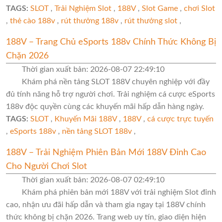
TAGS:
SLOT
,
Trải Nghiệm Slot
,
188V
,
Slot Game
,
chơi Slot
,
thẻ cào 188v
,
rút thưởng 188v
,
rút thưởng slot
,
188V – Trang Chủ eSports 188v Chính Thức Không Bị
Chặn 2026
Thời gian xuất bản: 2026-08-07 22:49:10
Khám phá nền tảng SLOT 188V chuyên nghiệp với đầy
đủ tính năng hỗ trợ người chơi. Trải nghiệm cá cược eSports
188v độc quyền cùng các khuyến mãi hấp dẫn hàng ngày.
TAGS:
SLOT
,
Khuyến Mãi 188V
,
188V
,
cá cược trực tuyến
,
eSports 188v
,
nền tảng SLOT 188v
,
188V – Trải Nghiệm Phiên Bản Mới 188V Đỉnh Cao
Cho Người Chơi Slot
Thời gian xuất bản: 2026-08-07 02:49:10
Khám phá phiên bản mới 188V với trải nghiệm Slot đỉnh
cao, nhận ưu đãi hấp dẫn và tham gia ngay tại 188V chính
thức không bị chặn 2026. Trang web uy tín, giao diện hiện