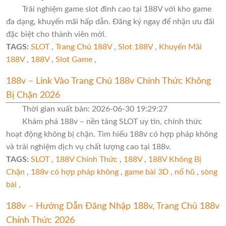
Trải nghiệm game slot đỉnh cao tại 188V với kho game
đa dạng, khuyến mãi hấp dẫn. Đăng ký ngay để nhận ưu đãi
đặc biệt cho thành viên mới.
TAGS:
SLOT
,
Trang Chủ 188V
,
Slot 188V
,
Khuyến Mãi
188V
,
188V
,
Slot Game
,
188v – Link Vào Trang Chủ 188v Chính Thức Không
Bị Chặn 2026
Thời gian xuất bản: 2026-06-30 19:29:27
Khám phá 188v – nền tảng SLOT uy tín, chính thức
hoạt động không bị chặn. Tìm hiểu 188v có hợp pháp không
và trải nghiệm dịch vụ chất lượng cao tại 188v.
TAGS:
SLOT
,
188V Chính Thức
,
188V
,
188V Không Bị
Chặn
,
188v có hợp pháp không
,
game bài 3D
,
nổ hũ
,
sòng
bài
,
188v – Hướng Dẫn Đăng Nhập 188v, Trang Chủ 188v
Chính Thức 2026