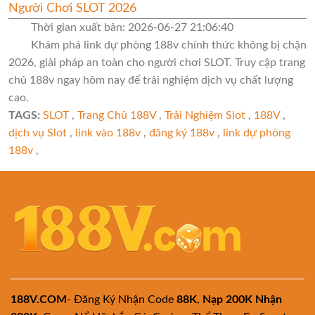
Người Chơi SLOT 2026
Thời gian xuất bản: 2026-06-27 21:06:40
Khám phá link dự phòng 188v chính thức không bị chặn
2026, giải pháp an toàn cho người chơi SLOT. Truy cập trang
chủ 188v ngay hôm nay để trải nghiệm dịch vụ chất lượng
cao.
TAGS:
SLOT
,
Trang Chủ 188V
,
Trải Nghiệm Slot
,
188V
,
dịch vụ Slot
,
link vào 188v
,
đăng ký 188v
,
link dự phòng
188v
,
188V.COM
- Đăng Ký Nhận Code
88K
,
Nạp 200K Nhận