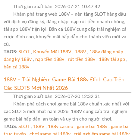
Thời gian xuất bản: 2026-07-21 10:47:42
Khám phá trang web 188V – nền tảng SLOT hàng đầu
với dịch vụ đăng ký, đăng nhập, nạp rút tiền nhanh chóng,
tải app 188V tiện lợi. Bắn cá 188V cung cấp trải nghiệm cá
cược đỉnh cao, khuyến mãi hấp dẫn cho thành viên mới và
cũ.
TAGS:
SLOT
,
Khuyến Mãi 188V
,
188V
,
188v đăng nhập
,
đăng ký 188v
,
nạp tiền 188v
,
rút tiền 188v
,
188v tải app
,
bắn cá 188v
,
188V – Trải Nghiệm Game Bài 188v Đỉnh Cao Trên
Các SLOTS Mới Nhất 2026
Thời gian xuất bản: 2026-07-20 12:32:31
Khám phá cách chơi game bài 188v chuẩn xác nhất với
các SLOTS mới nhất năm 2026. 188V cung cấp trải nghiệm
game bài hấp dẫn, an toàn và uy tín cho người chơi.
TAGS:
SLOT
,
188V
,
188v casino
,
game bài 188v
,
game bài
trực tuyến
,
chơi game bài 188v
,
trải nghiệm game bài 188v