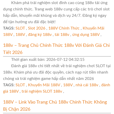
Khám phá trải nghiệm slot đỉnh cao cùng 188v tải ứng
dụng chính thức. Trang web 188v cung cấp các trò chơi slot
hấp dẫn, khuyến mãi khủng và dịch vụ 24/7. Đăng ký ngay
để tận hưởng ưu đãi đặc biệt!
TAGS:
SLOT
,
Slot 2026
,
188V Chính Thức
,
Khuyến Mãi
188V
,
188V
,
đăng ký 188v
,
tải 188v
,
ứng dụng 188V
,
188v – Trang Chủ Chính Thức 188v Với Đánh Giá Chi
Tiết 2026
Thời gian xuất bản: 2026-07-12 04:32:15
Đánh giá 188v chi tiết nhất về trải nghiệm chơi SLOT tại
188v. Khám phá ưu đãi độc quyền, cách nạp rút tiền nhanh
chóng và trải nghiệm game hấp dẫn nhất năm 2026
TAGS:
SLOT
,
Khuyến Mãi 188V
,
188V
,
nhà cái 188v
,
đánh
giá 188V
,
trải nghiệm SLOT 188v
,
188V – Link Vào Trang Chủ 188v Chính Thức Không
Bị Chặn 2026